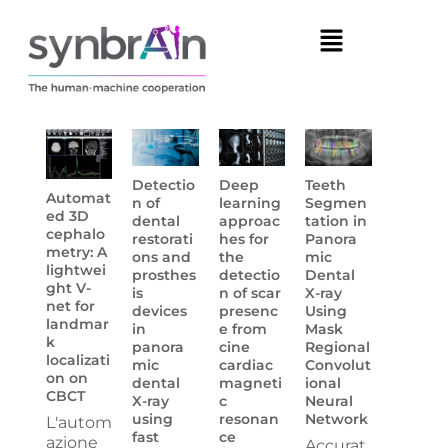
Detectio
Deep
Teeth
Automat
n of
learning
Segmen
ed 3D
dental
approac
tation in
cephalo
restorati
hes for
Panora
metry: A
ons and
the
mic
lightwei
prosthes
detectio
Dental
ght V-
is
n of scar
X-ray
net for
devices
presenc
Using
landmar
in
e from
Mask
k
panora
cine
Regional
localizati
mic
cardiac
Convolut
on on
dental
magneti
ional
CBCT
X-ray
c
Neural
using
resonan
Network
L'autom
fast
ce
azione
Accurat