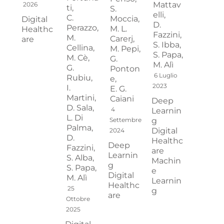
Mattav
2026
ti,
S.
elli,
C.
Moccia,
Digital
D.
Perazzo,
M. L.
Healthc
Fazzini,
M.
Carerj,
are
S. Ibba,
Cellina,
M. Pepi,
S. Papa,
M. Cè,
G.
M. Alì
G.
Ponton
6 Luglio
Rubiu,
e,
2023
I.
E. G.
Martini,
Caiani
Deep
D. Sala,
4
Learnin
L. Di
Settembre
g
Palma,
Digital
2024
D.
Healthc
Deep
Fazzini,
are
Learnin
S. Alba,
Machin
g
S. Papa,
e
Digital
M. Alì
Learnin
Healthc
25
g
are
Ottobre
2025