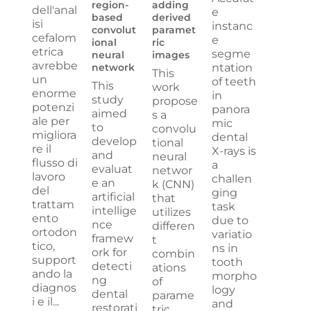
region-
adding
dell'anal
e
based
derived
isi
instanc
convolut
paramet
cefalom
e
ional
ric
etrica
segme
neural
images
avrebbe
network
ntation
This
un
of teeth
This
work
enorme
in
study
propose
potenzi
panora
aimed
s a
ale per
mic
to
convolu
migliora
dental
develop
tional
re il
X-rays is
and
neural
flusso di
a
evaluat
networ
lavoro
challen
e an
k (CNN)
del
ging
artificial
that
trattam
task
intellige
utilizes
ento
due to
nce
differen
ortodon
variatio
framew
t
tico,
ns in
ork for
combin
support
tooth
detecti
ations
ando la
morpho
ng
of
diagnos
logy
dental
parame
i e il...
and
restorati
tric