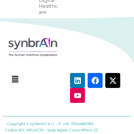
Digital
Healthc
are
Copyright © synbrAIn S.r.l. – P. IVA: 10144680963 –
Codice SDI: M5UXCR1 – Sede legale: Corso Milano 23,