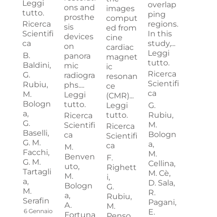
Leggi
overlap
ons and
images
tutto.
ping
prosthe
comput
Ricerca
regions.
sis
ed from
Scientifi
In this
devices
cine
ca
study,...
on
cardiac
Leggi
B.
panora
magnet
tutto.
Baldini,
mic
ic
Ricerca
G.
radiogra
resonan
Scientifi
Rubiu,
phs....
ce
ca
M.
Leggi
(CMR)...
Bologn
tutto.
Leggi
G.
a,
tutto.
Rubiu,
Ricerca
G.
M.
Scientifi
Ricerca
Baselli,
Bologn
ca
Scientifi
G. M.
a,
ca
M.
Facchi,
M.
Benven
F.
G. M.
Cellina,
uto,
Righett
Tartagli
M. Cè,
M.
i,
a,
D. Sala,
Bologn
G.
M.
R.
a,
Rubiu,
Serafin
Pagani,
A.
M.
6 Gennaio
E.
Fortuna
Penso,