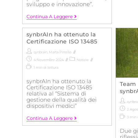
sviluppo e innovazione”.
Continua A Leggere
synbrAIn ha ottenuto la
Certificazione ISO 13485
synbrain
,
Marta Pirrello
4 Novembre 2024
Notizie
1 min di lettura
synbrAIn ha ottenuto la
Team 
Certificazione ISO 13485
synbr
relativa al “Sistema di
gestione della qualità dei
synbra
dispositivi medici”
2 Agos
3 min d
Continua A Leggere
Due gio
rifless