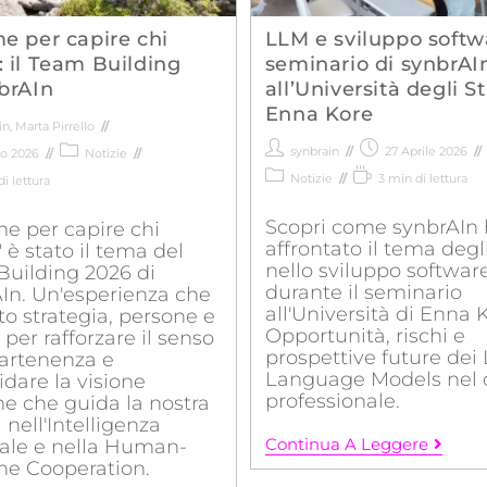
e per capire chi
LLM e sviluppo softwa
 il Team Building
seminario di synbrAI
brAIn
all’Università degli St
Enna Kore
in
,
Marta Pirrello
synbrain
27 Aprile 2026
io 2026
Notizie
Notizie
3 min di lettura
i lettura
Scopri come synbrAIn
me per capire chi
affrontato il tema deg
 è stato il tema del
nello sviluppo softwar
uilding 2026 di
durante il seminario
In. Un'esperienza che
all'Università di Enna 
to strategia, persone e
Opportunità, rischi e
 per rafforzare il senso
prospettive future dei
artenenza e
Language Models nel 
idare la visione
professionale.
 che guida la nostra
 nell'Intelligenza
Continua A Leggere
ciale e nella Human-
e Cooperation.