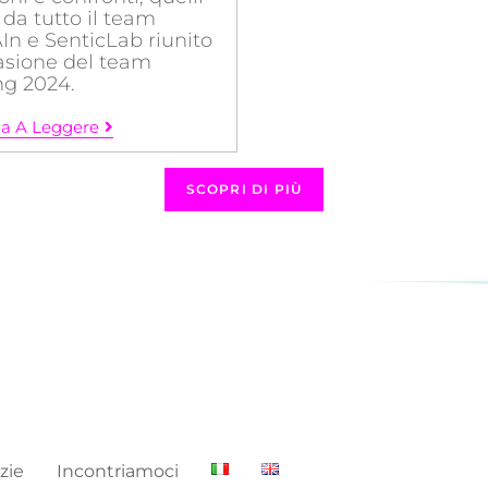
 da tutto il team
In e SenticLab riunito
asione del team
ng 2024.
a A Leggere
SCOPRI DI PIÙ
zie
Incontriamoci