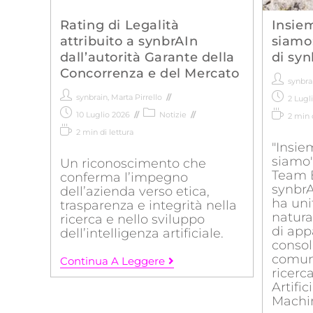
Rating di Legalità
Insiem
attribuito a synbrAIn
siamo:
dall’autorità Garante della
di syn
Concorrenza e del Mercato
synbra
synbrain
,
Marta Pirrello
2 Lugl
10 Luglio 2026
Notizie
2 min d
2 min di lettura
"Insie
siamo"
Un riconoscimento che
Team B
conferma l’impegno
synbrA
dell’azienda verso etica,
ha uni
trasparenza e integrità nella
natura
ricerca e nello sviluppo
di app
dell’intelligenza artificiale.
consol
comune
Continua A Leggere
ricerca
Artifi
Machin