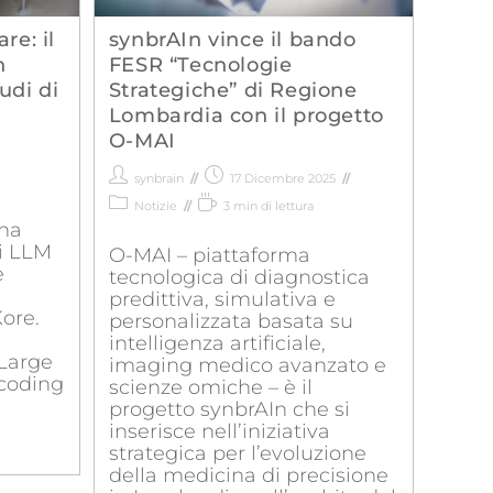
re: il
synbrAIn vince il bando
n
FESR “Tecnologie
udi di
Strategiche” di Regione
Lombardia con il progetto
O-MAI
synbrain
17 Dicembre 2025
Notizie
3 min di lettura
 ha
li LLM
O-MAI – piattaforma
e
tecnologica di diagnostica
predittiva, simulativa e
Kore.
personalizzata basata su
intelligenza artificiale,
 Large
imaging medico avanzato e
coding
scienze omiche – è il
progetto synbrAIn che si
inserisce nell’iniziativa
strategica per l’evoluzione
della medicina di precisione