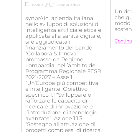
Notizie
3 min di lettura
Un do
che gu
synbrAIn, azienda italiana
modo 
nello sviluppo di soluzioni di
sosten
intelligenza artificiale etica e
applicata alla sanità digitale,
Continu
si è aggiudicata il
finanziamento del bando
“Collabora & Innova”
promosso da Regione
Lombardia, nell’ambito del
Programma Regionale FESR
2021-2027 – Asse 1
“Un’Europa più competitiva
e intelligente. Obiettivo
specifico 1.1 “Sviluppare e
rafforzare le capacità di
ricerca e di innovazione e
l’introduzione di tecnologie
avanzate”. Azione 1.1.3
“Sostegno all’attuazione di
progetti complessi di ricerca,