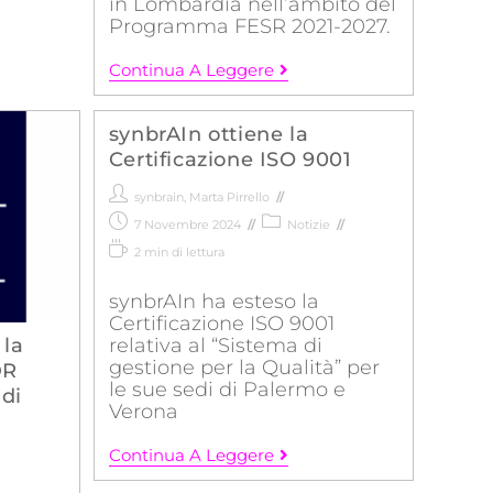
in Lombardia nell’ambito del
Programma FESR 2021-2027.
Continua A Leggere
synbrAIn ottiene la
Certificazione ISO 9001
synbrain
,
Marta Pirrello
7 Novembre 2024
Notizie
2 min di lettura
synbrAIn ha esteso la
Certificazione ISO 9001
relativa al “Sistema di
 la
gestione per la Qualità” per
DR
le sue sedi di Palermo e
 di
Verona
Continua A Leggere