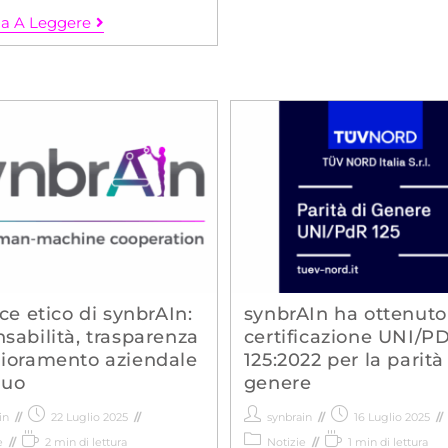
a A Leggere
ice etico di synbrAIn:
synbrAIn ha ottenuto
sabilità, trasparenza
certificazione UNI/P
lioramento aziendale
125:2022 per la parità
nuo
genere
in
22 Luglio 2025
synbrain
16 Luglio 2025
e
2 min di lettura
Notizie
1 min di lettura