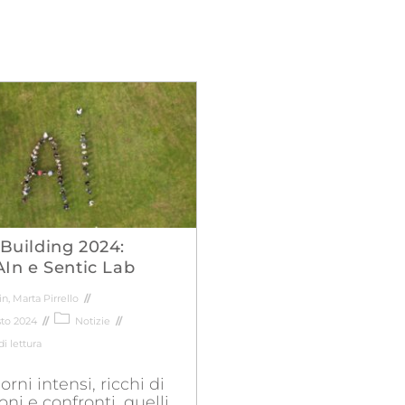
Building 2024:
AIn e Sentic Lab
in
,
Marta Pirrello
to 2024
Notizie
i lettura
rni intensi, ricchi di
ioni e confronti, quelli