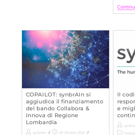
Continu
COPAILOT: synbrAIn si
Il cod
aggiudica il finanziamento
respon
del bando Collabora &
e mig
Innova di Regione
conti
Lombardia
synbra
synbrain
29 Ottobre 2025
Notizi