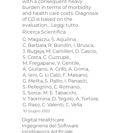
with a consequent heavy
burden in terms of morbidity
and health care costs. Diagnosis
of CD is based on the
evaluation...
Leggi tutto.
Ricerca Scientifica
G. Magazzù,
S. Aquilina,
C. Barbara,
R. Bondin,
I. Brusca,
J. Bugeja,
M. Camilleri,
D. Cascio,
S. Costa,
C. Cuzzupè,
M. Fregapane,
V. Gentile,
A. Giuliano,
A. Grifò,
A. Grima,
A. Ieni,
G. Li Calzi,
F. Maisano,
G. Melita,
S. Pallio,
I. Panasiti,
S. Pellegrino,
C. Romano,
S. Sorce,
M. E. Tabacchi,
V. Taormina,
D. Tegolo,
A. Tortora,
G. Raso,
C. Valenti,
C. Vella
10 Giugno 2022
Digital Healthcare
Ingegneria del Software
Intelligenza Artificiale