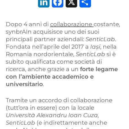
L
F
X
C
i
a
o
Dopo 4 anni di
collaborazione
costante,
n
c
n
synbrAIn acquisisce uno dei suoi
k
e
d
principali partner aziendali:
SenticLab
.
Fondata nell’aprile del 2017 a
Iași
, nella
e
b
i
Romania nordorientale,
SenticLab
si è
d
o
v
subito qualificata come società di
ricerca, anche grazie a un
forte legame
I
o
i
con l’ambiente accademico e
n
k
d
universitario
.
i
Tramite un accordo di collaborazione
(tutt’ora in essere) con la locale
Università Alexandru Ioan Cuza,
SenticLab
(e indirettamente anche