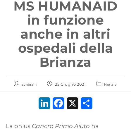
MS HUMANAID
in funzione
anche in altri
ospedali della
Brianza
25 Giugno 2021
synbrain
Notizie
L
F
X
C
i
a
o
La onlus
Cancro Primo Aiuto
ha
n
c
n