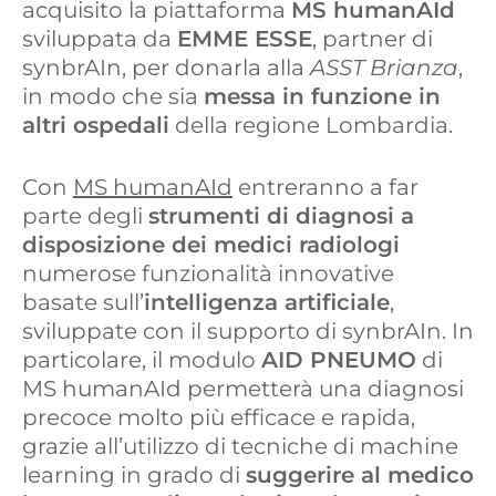
acquisito la piattaforma
MS humanAId
k
e
d
sviluppata da
EMME ESSE
, partner di
synbrAIn, per donarla alla
ASST Brianza
,
e
b
i
in modo che sia
messa in funzione in
d
o
v
altri ospedali
della regione Lombardia.
I
o
i
Con
MS humanAId
entreranno a far
n
k
d
parte degli
strumenti di diagnosi a
disposizione dei medici radiologi
i
numerose funzionalità innovative
basate sull’
intelligenza artificiale
,
sviluppate con il supporto di synbrAIn. In
particolare, il modulo
AID PNEUMO
di
MS humanAId permetterà una diagnosi
precoce molto più efficace e rapida,
grazie all’utilizzo di tecniche di machine
learning in grado di
suggerire al medico