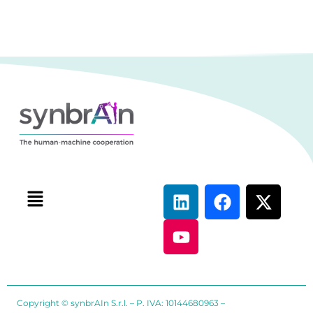
Copyright © synbrAIn S.r.l. – P. IVA: 10144680963 –