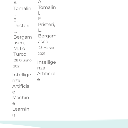
A.
A.
Tomalin
Tomalin
i,
i,
E.
E.
Pristeri,
Pristeri,
L.
L.
Bergam
Bergam
asco
asco,
25 Marzo
M. Lo
Turco
2021
28 Giugno
Intellige
2021
nza
Artificial
Intellige
e
nza
Artificial
e
Machin
e
Learnin
g