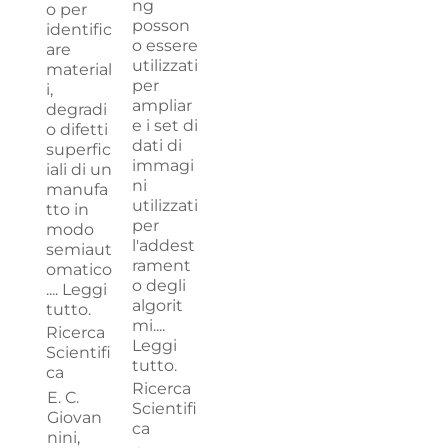
ng
o per
posson
identific
o essere
are
utilizzati
material
per
i,
ampliar
degradi
e i set di
o difetti
dati di
superfic
immagi
iali di un
ni
manufa
utilizzati
tto in
per
modo
l'addest
semiaut
rament
omatico
o degli
....
Leggi
algorit
tutto.
mi....
Ricerca
Leggi
Scientifi
tutto.
ca
Ricerca
E. C.
Scientifi
Giovan
ca
nini,