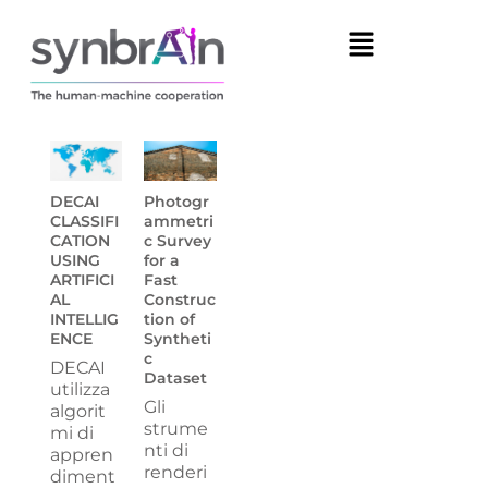
DECAI
Photogr
CLASSIFI
ammetri
CATION
c Survey
USING
for a
ARTIFICI
Fast
AL
Construc
INTELLIG
tion of
ENCE
Syntheti
c
DECAI
Dataset
utilizza
Gli
algorit
strume
mi di
nti di
appren
renderi
diment